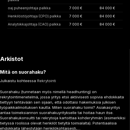
oaj puheenjohtaja palkka
7 000 €
84 000 €
Henkilöstöjohtaja (CPO) palkka
7 000 €
84 000 €
Analytiikkajohtaja (CAO) palkka
7 000 €
84 000 €
Arkistot
Mitä on suorahaku?
Julkaistu kohteessa
Rekrytointi
Suorahaku (tunnetaan myös nimellä headhunting) on
rekrytointimenetelmä, jossa yritys etsii aktiivisesti sopivia ehdokkaita
tiettyyn tehtävään sen sijaan, että odottaisi hakemuksia julkisen
työpaikkailmoituksen kautta. Miten suorahaku toimii? Asiakasyritys
antaa toimeksiannon suorahakuyritykselle tai hoitaa haun itse.
Suorahakukonsultti tai rekrytoija kartoittaa kohderyhmän (esimerkiksi
tietyssä roolissa olevat henkilöt tietyltä toimialalta). Potentiaalisia
ehdokkaita lähestytään henkilökohtaisesti,…