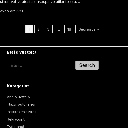
sinun vahvuutesi asiakaspalvelutilanteissa.…
Avaa artikkeli
1
2
3
…
18
Seuraava »
Etsi sivustolta
Search
for:
Kategoriat
Ansioluettelo
Irtisanoutuminen
Palkkakeskustelu
Rekrytointi
Työelämä