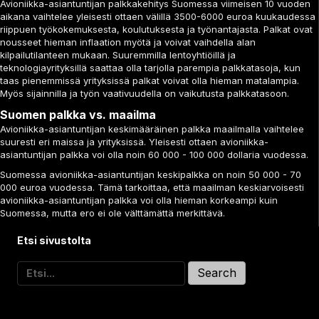
Avioniikka-asiantuntijan palkkakehitys Suomessa viimeisen 10 vuoden
aikana vaihtelee yleisesti ottaen välillä 3500-6000 euroa kuukaudessa
riippuen työkokemuksesta, koulutuksesta ja työnantajasta. Palkat ovat
nousseet hieman inflaation myötä ja voivat vaihdella alan
kilpailutilanteen mukaan. Suuremmilla lentoyhtiöillä ja
teknologiayrityksillä saattaa olla tarjolla parempia palkkatasoja, kun
taas pienemmissä yrityksissä palkat voivat olla hieman matalampia.
Myös sijainnilla ja työn vaativuudella on vaikutusta palkkatasoon.
Suomen palkka vs. maailma
Avioniikka-asiantuntijan keskimääräinen palkka maailmalla vaihtelee
suuresti eri maissa ja yrityksissä. Yleisesti ottaen avioniikka-
asiantuntijan palkka voi olla noin 60 000 - 100 000 dollaria vuodessa.
Suomessa avioniikka-asiantuntijan keskipalkka on noin 50 000 - 70
000 euroa vuodessa. Tämä tarkoittaa, että maailman keskiarvoisesti
avioniikka-asiantuntijan palkka voi olla hieman korkeampi kuin
Suomessa, mutta ero ei ole välttämättä merkittävä.
Etsi sivustolta
Search
for: