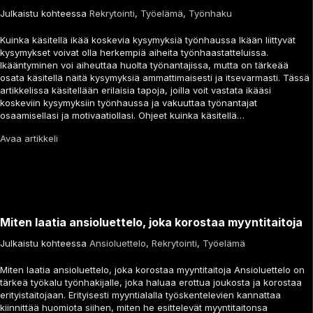
Julkaistu kohteessa
Rekrytointi
,
Työelämä
,
Työnhaku
Kuinka käsitellä ikää koskevia kysymyksiä työnhaussa Ikään liittyvät
kysymykset voivat olla herkempiä aiheita työnhaastatteluissa.
Ikääntyminen voi aiheuttaa huolta työnantajissa, mutta on tärkeää
osata käsitellä näitä kysymyksiä ammattimaisesti ja itsevarmasti. Tässä
artikkelissa käsitellään erilaisia tapoja, joilla voit vastata ikääsi
koskeviin kysymyksiin työnhaussa ja vakuuttaa työnantajat
osaamisellasi ja motivaatiollasi. Ohjeet kuinka käsitellä…
Avaa artikkeli
Miten laatia ansioluettelo, joka korostaa myyntitaitoja
Julkaistu kohteessa
Ansioluettelo
,
Rekrytointi
,
Työelämä
Miten laatia ansioluettelo, joka korostaa myyntitaitoja Ansioluettelo on
tärkeä työkalu työnhakijalle, joka haluaa erottua joukosta ja korostaa
erityistaitojaan. Erityisesti myyntialalla työskentelevien kannattaa
kiinnittää huomiota siihen, miten he esittelevät myyntitaitonsa