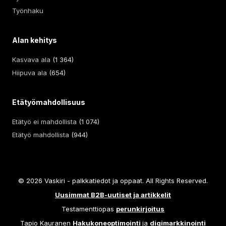
Työnhaku
Alan kehitys
Kasvava ala
(1 364)
Hiipuva ala
(654)
Etätyömahdollisuus
Etätyö ei mahdollista
(1 074)
Etätyö mahdollista
(944)
© 2026 Vaskiri - palkkatiedot ja oppaat. All Rights Reserved.
Uusimmat B2B-uutiset ja artikkelit
Testamenttiopas
perunkirjoitus
Tapio Kauranen
Hakukoneoptimointi
ja
digimarkkinointi