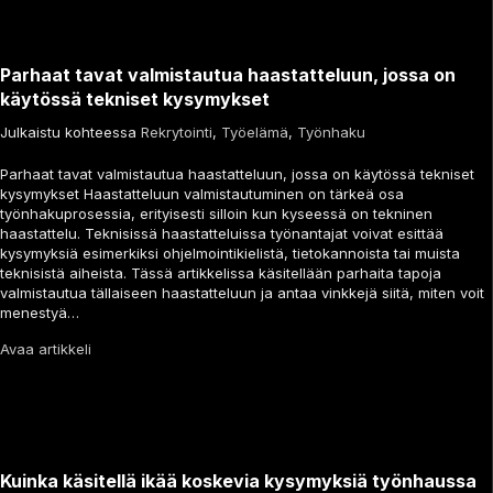
Parhaat tavat valmistautua haastatteluun, jossa on
käytössä tekniset kysymykset
Julkaistu kohteessa
Rekrytointi
,
Työelämä
,
Työnhaku
Parhaat tavat valmistautua haastatteluun, jossa on käytössä tekniset
kysymykset Haastatteluun valmistautuminen on tärkeä osa
työnhakuprosessia, erityisesti silloin kun kyseessä on tekninen
haastattelu. Teknisissä haastatteluissa työnantajat voivat esittää
kysymyksiä esimerkiksi ohjelmointikielistä, tietokannoista tai muista
teknisistä aiheista. Tässä artikkelissa käsitellään parhaita tapoja
valmistautua tällaiseen haastatteluun ja antaa vinkkejä siitä, miten voit
menestyä…
Avaa artikkeli
Kuinka käsitellä ikää koskevia kysymyksiä työnhaussa