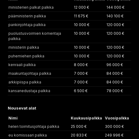
ministerien palkat palkka
12 000 €
144 000 €
pääministerin palkka
11 675 €
140 100 €
pankinjohtaja palkka
10 000 €
120 000 €
puolustusvoimien komentaja
10 000 €
120 000 €
palkka
ministerin palkka
10 000 €
120 000 €
puhemiehen palkka
10 000 €
120 000 €
kenraali palkka
8 000 €
96 000 €
maakuntajohtaja palkka
7 000 €
84 000 €
arkkipiispa palkka
7 000 €
84 000 €
kansanedustaja palkka
6 500 €
78 000 €
Nousevat alat
Nimi
Kuukausipalkka
Vuosipalkka
helen toimitusjohtaja palkka
25 000 €
300 000 €
eu komissaari palkka
20 833 €
249 996 €