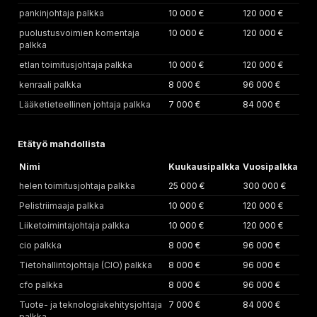
pankinjohtaja palkka
10 000 €
120 000 €
puolustusvoimien komentaja
10 000 €
120 000 €
palkka
etlan toimitusjohtaja palkka
10 000 €
120 000 €
kenraali palkka
8 000 €
96 000 €
Lääketieteellinen johtaja palkka
7 000 €
84 000 €
Etätyö mahdollista
Nimi
Kuukausipalkka
Vuosipalkka
helen toimitusjohtaja palkka
25 000 €
300 000 €
Pelistriimaaja palkka
10 000 €
120 000 €
Liiketoimintajohtaja palkka
10 000 €
120 000 €
cio palkka
8 000 €
96 000 €
Tietohallintojohtaja (CIO) palkka
8 000 €
96 000 €
cfo palkka
8 000 €
96 000 €
Tuote- ja teknologiakehitysjohtaja
7 000 €
84 000 €
palkka