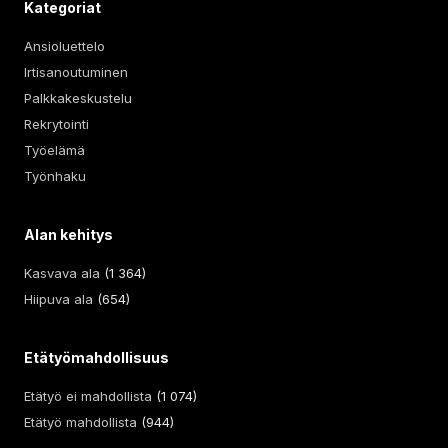
Kategoriat
Ansioluettelo
Irtisanoutuminen
Palkkakeskustelu
Rekrytointi
Työelämä
Työnhaku
Alan kehitys
Kasvava ala
(1 364)
Hiipuva ala
(654)
Etätyömahdollisuus
Etätyö ei mahdollista
(1 074)
Etätyö mahdollista
(944)