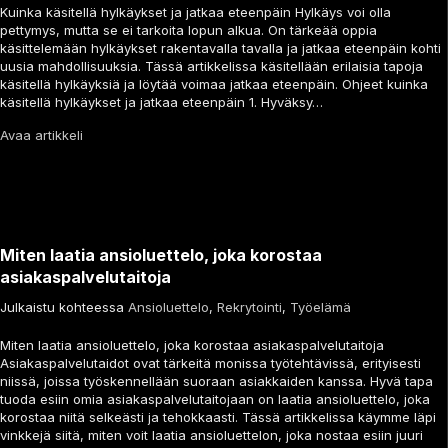
Kuinka käsitellä hylkäykset ja jatkaa eteenpäin Hylkäys voi olla
pettymys, mutta se ei tarkoita lopun alkua. On tärkeää oppia
käsittelemään hylkäykset rakentavalla tavalla ja jatkaa eteenpäin kohti
uusia mahdollisuuksia. Tässä artikkelissa käsitellään erilaisia tapoja
käsitellä hylkäyksiä ja löytää voimaa jatkaa eteenpäin. Ohjeet kuinka
käsitellä hylkäykset ja jatkaa eteenpäin 1. Hyväksy…
Avaa artikkeli
Miten laatia ansioluettelo, joka korostaa
asiakaspalvelutaitoja
Julkaistu kohteessa
Ansioluettelo
,
Rekrytointi
,
Työelämä
Miten laatia ansioluettelo, joka korostaa asiakaspalvelutaitoja
Asiakaspalvelutaidot ovat tärkeitä monissa työtehtävissä, erityisesti
niissä, joissa työskennellään suoraan asiakkaiden kanssa. Hyvä tapa
tuoda esiin omia asiakaspalvelutaitojaan on laatia ansioluettelo, joka
korostaa niitä selkeästi ja tehokkaasti. Tässä artikkelissa käymme läpi
vinkkejä siitä, miten voit laatia ansioluettelon, joka nostaa esiin juuri