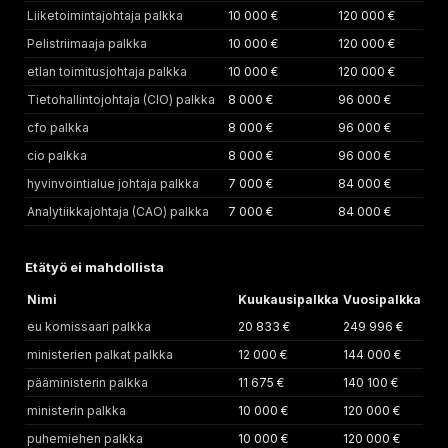
Liiketoimintajohtaja palkka
10 000 €
120 000 €
Pelistriimaaja palkka
10 000 €
120 000 €
etlan toimitusjohtaja palkka
10 000 €
120 000 €
Tietohallintojohtaja (CIO) palkka
8 000 €
96 000 €
cfo palkka
8 000 €
96 000 €
cio palkka
8 000 €
96 000 €
hyvinvointialue johtaja palkka
7 000 €
84 000 €
Analytiikkajohtaja (CAO) palkka
7 000 €
84 000 €
Etätyö ei mahdollista
Nimi
Kuukausipalkka
Vuosipalkka
eu komissaari palkka
20 833 €
249 996 €
ministerien palkat palkka
12 000 €
144 000 €
pääministerin palkka
11 675 €
140 100 €
ministerin palkka
10 000 €
120 000 €
puhemiehen palkka
10 000 €
120 000 €