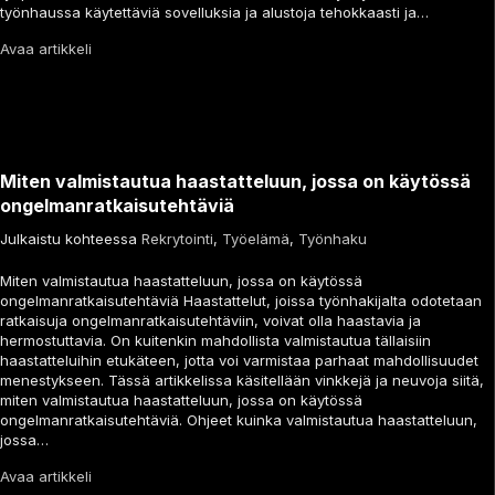
työnhaussa käytettäviä sovelluksia ja alustoja tehokkaasti ja…
Avaa artikkeli
Miten valmistautua haastatteluun, jossa on käytössä
ongelmanratkaisutehtäviä
Julkaistu kohteessa
Rekrytointi
,
Työelämä
,
Työnhaku
Miten valmistautua haastatteluun, jossa on käytössä
ongelmanratkaisutehtäviä Haastattelut, joissa työnhakijalta odotetaan
ratkaisuja ongelmanratkaisutehtäviin, voivat olla haastavia ja
hermostuttavia. On kuitenkin mahdollista valmistautua tällaisiin
haastatteluihin etukäteen, jotta voi varmistaa parhaat mahdollisuudet
menestykseen. Tässä artikkelissa käsitellään vinkkejä ja neuvoja siitä,
miten valmistautua haastatteluun, jossa on käytössä
ongelmanratkaisutehtäviä. Ohjeet kuinka valmistautua haastatteluun,
jossa…
Avaa artikkeli