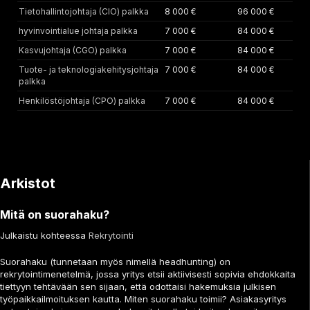
Tietohallintojohtaja (CIO) palkka
8 000 €
96 000 €
hyvinvointialue johtaja palkka
7 000 €
84 000 €
Kasvujohtaja (CGO) palkka
7 000 €
84 000 €
Tuote- ja teknologiakehitysjohtaja
7 000 €
84 000 €
palkka
Henkilöstöjohtaja (CPO) palkka
7 000 €
84 000 €
Arkistot
Mitä on suorahaku?
Julkaistu kohteessa
Rekrytointi
Suorahaku (tunnetaan myös nimellä headhunting) on
rekrytointimenetelmä, jossa yritys etsii aktiivisesti sopivia ehdokkaita
tiettyyn tehtävään sen sijaan, että odottaisi hakemuksia julkisen
työpaikkailmoituksen kautta. Miten suorahaku toimii? Asiakasyritys