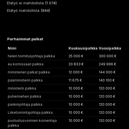
Etätyö ei mahdollista
(1 074)
Etätyö mahdollista
(944)
Parhaimmat palkat
Nimi
Kuukausipalkka
Vuosipalkka
helen toimitusjohtaja palkka
25 000 €
300 000 €
eu komissaari palkka
20 833 €
249 996 €
ministerien palkat palkka
12 000 €
144 000 €
pääministerin palkka
11 675 €
140 100 €
ministerin palkka
10 000 €
120 000 €
puhemiehen palkka
10 000 €
120 000 €
pankinjohtaja palkka
10 000 €
120 000 €
Liiketoimintajohtaja palkka
10 000 €
120 000 €
puolustusvoimien komentaja
10 000 €
120 000 €
palkka