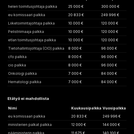
helen toimitusjohtaja palkka
25 000 €
300 000 €
eu komissaari palkka
20 833 €
249 996 €
Liiketoimintajohtaja palkka
10 000 €
120 000 €
Pelistriimaaja palkka
10 000 €
120 000 €
etlan toimitusjohtaja palkka
10 000 €
120 000 €
Tietohallintojohtaja (CIO) palkka
8 000 €
96 000 €
cfo palkka
8 000 €
96 000 €
cio palkka
8 000 €
96 000 €
Onkologi palkka
7 000 €
84 000 €
Hematologi palkka
7 000 €
84 000 €
Etätyö ei mahdollista
Nimi
Kuukausipalkka
Vuosipalkka
eu komissaari palkka
20 833 €
249 996 €
ministerien palkat palkka
12 000 €
144 000 €
pääministerin palkka
11 675 €
140 100 €