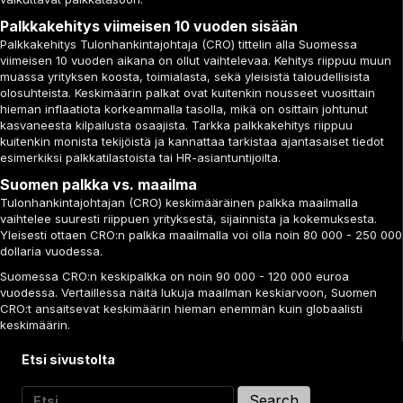
Palkkakehitys viimeisen 10 vuoden sisään
Palkkakehitys Tulonhankintajohtaja (CRO) tittelin alla Suomessa
viimeisen 10 vuoden aikana on ollut vaihtelevaa. Kehitys riippuu muun
muassa yrityksen koosta, toimialasta, sekä yleisistä taloudellisista
olosuhteista. Keskimäärin palkat ovat kuitenkin nousseet vuosittain
hieman inflaatiota korkeammalla tasolla, mikä on osittain johtunut
kasvaneesta kilpailusta osaajista. Tarkka palkkakehitys riippuu
kuitenkin monista tekijöistä ja kannattaa tarkistaa ajantasaiset tiedot
esimerkiksi palkkatilastoista tai HR-asiantuntijoilta.
Suomen palkka vs. maailma
Tulonhankintajohtajan (CRO) keskimääräinen palkka maailmalla
vaihtelee suuresti riippuen yrityksestä, sijainnista ja kokemuksesta.
Yleisesti ottaen CRO:n palkka maailmalla voi olla noin 80 000 - 250 000
dollaria vuodessa.
Suomessa CRO:n keskipalkka on noin 90 000 - 120 000 euroa
vuodessa. Vertaillessa näitä lukuja maailman keskiarvoon, Suomen
CRO:t ansaitsevat keskimäärin hieman enemmän kuin globaalisti
keskimäärin.
Etsi sivustolta
Search