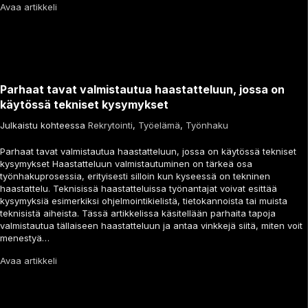
Avaa artikkeli
Parhaat tavat valmistautua haastatteluun, jossa on
käytössä tekniset kysymykset
Julkaistu kohteessa
Rekrytointi
,
Työelämä
,
Työnhaku
Parhaat tavat valmistautua haastatteluun, jossa on käytössä tekniset
kysymykset Haastatteluun valmistautuminen on tärkeä osa
työnhakuprosessia, erityisesti silloin kun kyseessä on tekninen
haastattelu. Teknisissä haastatteluissa työnantajat voivat esittää
kysymyksiä esimerkiksi ohjelmointikielistä, tietokannoista tai muista
teknisistä aiheista. Tässä artikkelissa käsitellään parhaita tapoja
valmistautua tällaiseen haastatteluun ja antaa vinkkejä siitä, miten voit
menestyä…
Avaa artikkeli