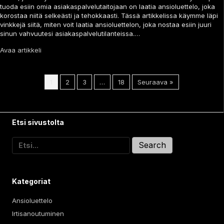
tuoda esiin omia asiakaspalvelutaitojaan on laatia ansioluettelo, joka
korostaa niitä selkeästi ja tehokkaasti. Tässä artikkelissa käymme läpi
vinkkejä siitä, miten voit laatia ansioluettelon, joka nostaa esiin juuri
sinun vahvuutesi asiakaspalvelutilanteissa.…
Avaa artikkeli
1
2
3
…
18
Seuraava »
Etsi sivustolta
Search
for:
Kategoriat
Ansioluettelo
Irtisanoutuminen