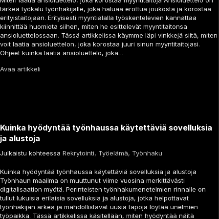
Miten laatia ansioluettelo, joka korostaa myyntitaitoja Ansioluettelo on
tärkeä työkalu työnhakijalle, joka haluaa erottua joukosta ja korostaa
erityistaitojaan. Erityisesti myyntialalla työskentelevien kannattaa
kiinnittää huomiota siihen, miten he esittelevät myyntitaitonsa
ansioluettelossaan. Tässä artikkelissa käymme läpi vinkkejä siitä, miten
voit laatia ansioluettelon, joka korostaa juuri sinun myyntitaitojasi.
Ohjeet kuinka laatia ansioluettelo, joka…
Avaa artikkeli
Kuinka hyödyntää työnhaussa käytettäviä sovelluksia
ja alustoja
Julkaistu kohteessa
Rekrytointi
,
Työelämä
,
Työnhaku
Kuinka hyödyntää työnhaussa käytettäviä sovelluksia ja alustoja
Työnhaun maailma on muuttunut viime vuosina merkittävästi
digitalisaation myötä. Perinteisten työnhakumenetelmien rinnalle on
tullut lukuisia erilaisia sovelluksia ja alustoja, jotka helpottavat
työnhakijan arkea ja mahdollistavat uusia tapoja löytää unelmien
työpaikka. Tässä artikkelissa käsitellään, miten hyödyntää näitä