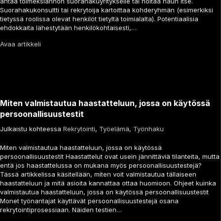
antaa toimeksiannon suorahakuyritykselle tai hoitaa haun itse.
Suorahakukonsultti tai rekrytoija kartoittaa kohderyhmän (esimerkiksi
tietyssä roolissa olevat henkilöt tietyltä toimialalta). Potentiaalisia
ehdokkaita lähestytään henkilökohtaisesti,…
Avaa artikkeli
Miten valmistautua haastatteluun, jossa on käytössä
persoonallisuustestit
Julkaistu kohteessa
Rekrytointi
,
Työelämä
,
Työnhaku
Miten valmistautua haastatteluun, jossa on käytössä
persoonallisuustestit Haastattelut ovat usein jännittäviä tilanteita, mutta
entä jos haastattelussa on mukana myös persoonallisuustestejä?
Tässä artikkelissa käsitellään, miten voit valmistautua tällaiseen
haastatteluun ja mitä asioita kannattaa ottaa huomioon. Ohjeet kuinka
valmistautua haastatteluun, jossa on käytössä persoonallisuustestit
Monet työnantajat käyttävät persoonallisuustestejä osana
rekrytointiprosessiaan. Näiden testien…