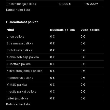
Pelistriimaaja palkka
10 000 €
120 000 €
Katso koko lista
Huonoimmat palkat
Nimi
Kuukausipalkka
Vuosipalkka
orion palkka
0 €
0 €
Streamaaja palkka
0 €
0 €
motokuski palkka
0 €
0 €
elokuvaohjaaja palkka
0 €
0 €
Tubettaja palkka
0 €
0 €
Kiinteistösijoittaja palkka
0 €
0 €
monetra us palkka
0 €
0 €
Yrittäjä palkka
0 €
0 €
mestis palkat palkka
0 €
0 €
taiteilija palkka
0 €
0 €
Katso koko lista