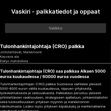
Vaskiri - palkkatiedot ja oppaat
Valikko
Tulonhankintajohtaja (CRO) palkka
Johtotehtävät
,
Markkinointi
Kasvava ala
Etätyö mahdollista
Tulonhankintajohtaja (CRO) saa palkkaa Alkaen 5000
euroa kuukaudessa / 60000 euroa vuodessa
Tulonhankintajohtajan (CRO) palkka Suomessa vaihtelee yleisesti
5000-8000 euron välillä kuukaudessa, riippuen yrityksestä,
työkokemuksesta ja vastuualueista. Palkkataso perustuu yleisesti
johtotehtävien vaativuuteen, strategiseen ajatteluun, johtamistaitoihin
sekä tuloksellisuuteen yrityksen myynnin ja markkinoinnin
näkökulmasta. Lisäksi myös yrityksen kilpailukyky ja markkinatilanne
vaikuttavat palkkatasoon.