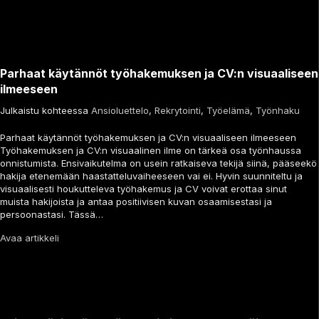
Parhaat käytännöt työhakemuksen ja CV:n visuaaliseen
ilmeeseen
Julkaistu kohteessa
Ansioluettelo
,
Rekrytointi
,
Työelämä
,
Työnhaku
Parhaat käytännöt työhakemuksen ja CV:n visuaaliseen ilmeeseen
Työhakemuksen ja CV:n visuaalinen ilme on tärkeä osa työnhaussa
onnistumista. Ensivaikutelma on usein ratkaiseva tekijä siinä, pääseekö
hakija etenemään haastatteluvaiheeseen vai ei. Hyvin suunniteltu ja
visuaalisesti houkutteleva työhakemus ja CV voivat erottaa sinut
muista hakijoista ja antaa positiivisen kuvan osaamisestasi ja
persoonastasi. Tässä…
Avaa artikkeli