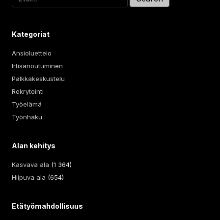
for:
Kategoriat
Ansioluettelo
Irtisanoutuminen
Palkkakeskustelu
Rekrytointi
Työelämä
Työnhaku
Alan kehitys
Kasvava ala
(1 364)
Hiipuva ala
(654)
Etätyömahdollisuus