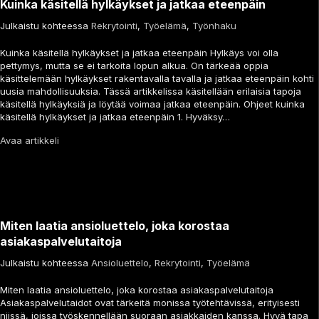
Kuinka käsitellä hylkäykset ja jatkaa eteenpäin
Julkaistu kohteessa
Rekrytointi
,
Työelämä
,
Työnhaku
Kuinka käsitellä hylkäykset ja jatkaa eteenpäin Hylkäys voi olla
pettymys, mutta se ei tarkoita lopun alkua. On tärkeää oppia
käsittelemään hylkäykset rakentavalla tavalla ja jatkaa eteenpäin kohti
uusia mahdollisuuksia. Tässä artikkelissa käsitellään erilaisia tapoja
käsitellä hylkäyksiä ja löytää voimaa jatkaa eteenpäin. Ohjeet kuinka
käsitellä hylkäykset ja jatkaa eteenpäin 1. Hyväksy…
Avaa artikkeli
Miten laatia ansioluettelo, joka korostaa
asiakaspalvelutaitoja
Julkaistu kohteessa
Ansioluettelo
,
Rekrytointi
,
Työelämä
Miten laatia ansioluettelo, joka korostaa asiakaspalvelutaitoja
Asiakaspalvelutaidot ovat tärkeitä monissa työtehtävissä, erityisesti
niissä, joissa työskennellään suoraan asiakkaiden kanssa. Hyvä tapa