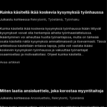
Kuinka käsitellä ikää koskevia kysymyksiä työnhaussa
Julkaistu kohteessa
Rekrytointi
,
Työelämä
,
Työnhaku
Kuinka käsitellä ikää koskevia kysymyksiä työnhaussa Ikään liittyvät
kysymykset voivat olla herkempiä aiheita työnhaastatteluissa.
Ikääntyminen voi aiheuttaa huolta työnantajissa, mutta on tärkeää
osata käsitellä näitä kysymyksiä ammattimaisesti ja itsevarmasti. Tässä
artikkelissa käsitellään erilaisia tapoja, joilla voit vastata ikääsi
koskeviin kysymyksiin työnhaussa ja vakuuttaa työnantajat
osaamisellasi ja motivaatiollasi. Ohjeet kuinka käsitellä…
Avaa artikkeli
Miten laatia ansioluettelo, joka korostaa myyntitaitoja
Julkaistu kohteessa
Ansioluettelo
,
Rekrytointi
,
Työelämä